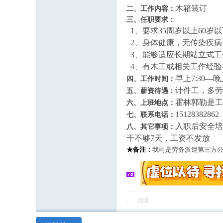
木箱装订
二、工作内容：
三、任职要求：
1、要求35周岁以上60岁以
2、身体健康，无传染疾病
3、能够适应长期站立式工
4、有木工或相关工作经验
早上7:30—晚
四、工作时间：
计件工，多劳
五、薪资待遇：
霍林郭勒是工
六、上班地点：
15128382862
七、联系电话：
入职后安全培
八、其它事项：
干不够7天，工资不发放
★备注：
我司是劳务派遣第三方
回复