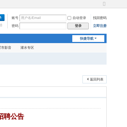
切
换
账号
自动登录
找回密码
到
宽
始
密码
立即注册
登录
版
快捷导航
霍市影音
灌水专区
返回列表
招聘公告