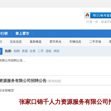
只需一步，快速开
排行榜
掌上霍市
职
交友信息
最新楼盘
霍市风光
车辆信息
二手市场
热搜:
招聘
房屋
出售
二手
贷款
求职
搜
公司招聘公告 ...
索
资源服务有限公司招聘公告
[复制链接]
示全部楼层
张家口锦千人力资源服务有限公司