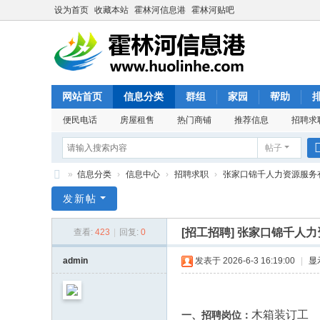
设为首页
收藏本站
霍林河信息港
霍林河贴吧
网站首页
信息分类
群组
家园
帮助
便民电话
房屋租售
热门商铺
推荐信息
招聘求
帖子
»
信息分类
›
信息中心
›
招聘求职
›
张家口锦千人力资源服务有限
霍
发新帖
林
[招工招聘]
张家口锦千人力
查看:
423
|
回复:
0
河
信
admin
发表于 2026-6-3 16:19:00
|
显
息
港
木箱装订工
一、招聘岗位：