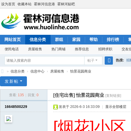
设为首页
收藏本站
霍林河信息港
霍林河贴吧
网站首页
信息分类
群组
家园
帮助
排行榜
便民电话
房屋租售
热门商铺
推荐信息
招聘求职
交友
热搜:
招
帖子
搜
»
信息分类
›
信息中心
›
房屋租售
›
怡景花园商业
索
霍
发新帖
林
[住宅出售]
怡景花园商业
查看:
135
|
回复:
0
[复制链接]
河
信
16648500229
发表于 2026-6-3 16:33:09
|
显示全部楼层
息
[烟花]小
港