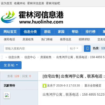
设为首页
收藏本站
霍林河信息港
霍林河贴吧
网站首页
信息分类
群组
家园
帮助
排行榜
便民电话
房屋租售
热门商铺
推荐信息
招聘求职
交友
热搜:
招
帖子
搜
»
信息分类
›
信息中心
›
房屋租售
›
出售鸿宇公寓，联系电话：158 4855 5
索
霍
发新帖
林
[住宅出售]
出售鸿宇公寓，联系电话：158
查看:
128
|
回复:
0
河
信
沉默等待
发表于 2026-6-3 17:03:30
|
显示全部楼层
息
出售鸿宇公寓，联系电话：158 4855 5123
港