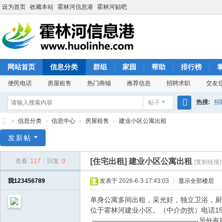
设为首页
收藏本站
霍林河信息港
霍林河贴吧
网站首页
信息分类
群组
家园
帮助
排行榜
便民电话
房屋租售
热门商铺
推荐信息
招聘求职
交友
热搜:
招
帖子
搜
»
信息分类
›
信息中心
›
房屋租售
›
建业小区公寓出租
索
霍
发新帖
林
[住宅出租]
建业小区公寓出租
查看:
117
|
回复:
0
[复制链接]
河
信
我123456789
发表于 2026-6-3 17:43:03
|
显示全部楼层
息
单身公寓多间出租，采光好，独立卫浴，厨
港
位于霍林河建业小区。（中介勿扰）电话15
———————————————-另外有