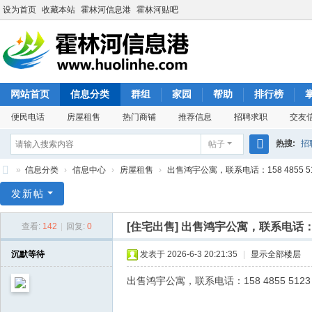
设为首页
收藏本站
霍林河信息港
霍林河贴吧
网站首页
信息分类
群组
家园
帮助
排行榜
便民电话
房屋租售
热门商铺
推荐信息
招聘求职
交友
热搜:
招
帖子
搜
»
信息分类
›
信息中心
›
房屋租售
›
出售鸿宇公寓，联系电话：158 4855 5
索
霍
发新帖
林
[住宅出售]
出售鸿宇公寓，联系电话：158
查看:
142
|
回复:
0
河
信
沉默等待
发表于 2026-6-3 20:21:35
|
显示全部楼层
息
出售鸿宇公寓，联系电话：158 4855 5123
港