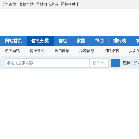
设为首页
收藏本站
霍林河信息港
霍林河贴吧
网站首页
信息分类
群组
家园
帮助
排行榜
便民电话
房屋租售
热门商铺
推荐信息
招聘求职
交友
热搜:
招
帖子
搜
索