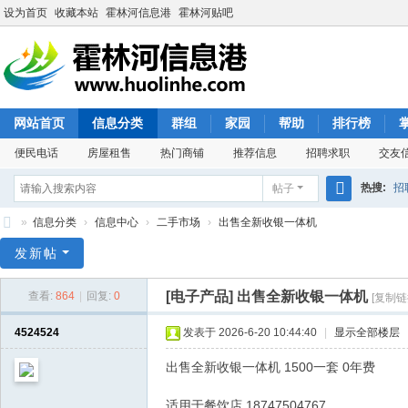
设为首页
收藏本站
霍林河信息港
霍林河贴吧
网站首页
信息分类
群组
家园
帮助
排行榜
便民电话
房屋租售
热门商铺
推荐信息
招聘求职
交友
热搜:
招
帖子
搜
»
信息分类
›
信息中心
›
二手市场
›
出售全新收银一体机
索
霍
发新帖
林
[电子产品]
出售全新收银一体机
查看:
864
|
回复:
0
[复制链
河
信
4524524
发表于 2026-6-20 10:44:40
|
显示全部楼层
息
出售全新收银一体机 1500一套 0年费
港
适用于餐饮店 18747504767