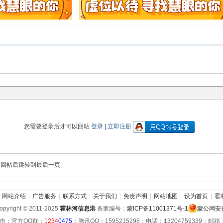
您需要登录后才可以回帖
登录
|
立即注册
回帖后跳转到最后一页
网站介绍
|
广告服务
|
联系方式
|
关于我们
|
免责声明
|
网站地图
|
设为首页
|
霍
pyright © 2011-2025
霍林河信息港
备案编号：
蒙ICP备11001371号-1
蒙公网安备 
市；官方QQ群：
1234
0475
；腾讯QQ：1595215298；电话：13204759339；邮箱：hu