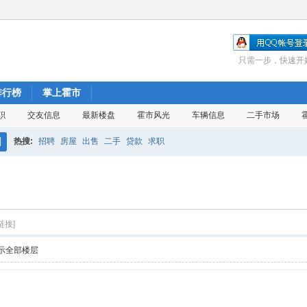
只需一步，快速开
排行榜
掌上霍市
职
交友信息
最新楼盘
霍市风光
车辆信息
二手市场
热搜:
招聘
房屋
出售
二手
贷款
求职
搜
索
链接]
示全部楼层