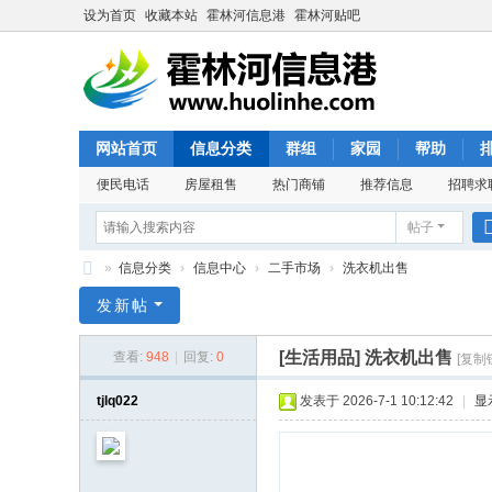
设为首页
收藏本站
霍林河信息港
霍林河贴吧
网站首页
信息分类
群组
家园
帮助
便民电话
房屋租售
热门商铺
推荐信息
招聘求
帖子
»
信息分类
›
信息中心
›
二手市场
›
洗衣机出售
霍
发新帖
林
[生活用品]
洗衣机出售
查看:
948
|
回复:
0
[复制
河
信
tjlq022
发表于 2026-7-1 10:12:42
|
显
息
港