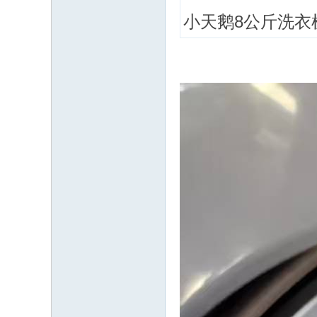
小天鹅8公斤洗