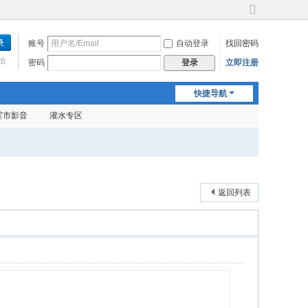
切
换
账号
自动登录
找回密码
到
宽
始
密码
立即注册
登录
版
快捷导航
霍市影音
灌水专区
返回列表