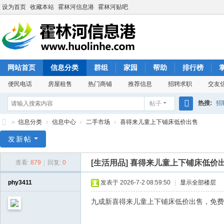
设为首页
收藏本站
霍林河信息港
霍林河贴吧
网站首页
信息分类
群组
家园
帮助
排行榜
便民电话
房屋租售
热门商铺
推荐信息
招聘求职
交友
热搜:
招
帖子
搜
»
信息分类
›
信息中心
›
二手市场
›
喜得来儿童上下铺床低价出售
索
霍
发新帖
林
[生活用品]
喜得来儿童上下铺床低价
查看:
879
|
回复:
0
河
信
phy3411
发表于 2026-7-2 08:59:50
|
显示全部楼层
息
九成新喜得来儿童上下铺床低价出售，免费上门
港