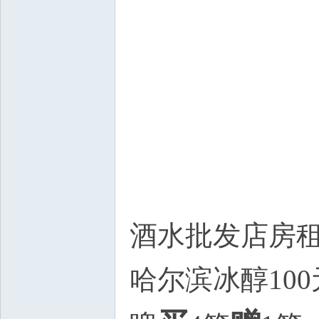
酒水批发店房
哈尔滨冰醇100