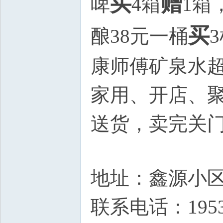
买
赠
啤
4箱
1箱
买
酿38元一桶
康师傅矿泉水
家用、开店、
送货，卖完关
地址：鑫源小
联系电话：19530