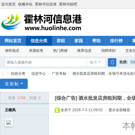
设为首页
收藏本站
霍林河信息港
霍林河贴吧
网站首页
信息分类
群组
家园
帮助
排行榜
便民电话
房屋租售
热门商铺
推荐信息
招聘求职
交友
热搜:
招
帖子
搜
»
信息分类
›
信息中心
›
广告专贴
›
酒水批发店房租到期，全场亏本清仓处理，
索
霍
发新帖
林
[综合广告]
酒水批发店房租到期，全
查看:
1786
|
回复:
0
河
信
王晓凤
发表于 2026-7-5 11:09:02
|
显示全部楼层
息
本帖
港