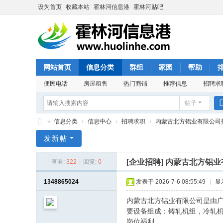
设为首页
收藏本站
霍林河信息港
霍林河贴吧
网站首页
信息分类
群组
家园
帮助
便民电话
房屋租售
热门商铺
推荐信息
招聘求
帖子
»
信息分类
›
信息中心
›
招聘求职
›
内蒙古北方铝业有限公司
霍
发新帖
林
[企业招聘]
内蒙古北方铝业
查看:
322
|
回复:
0
河
信
1348865024
发表于 2026-7-6 08:55:49
|
显
息
内蒙古北方铝业有限公司是由
港
要设备组成：铸轧机组，冷轧
岗位福利