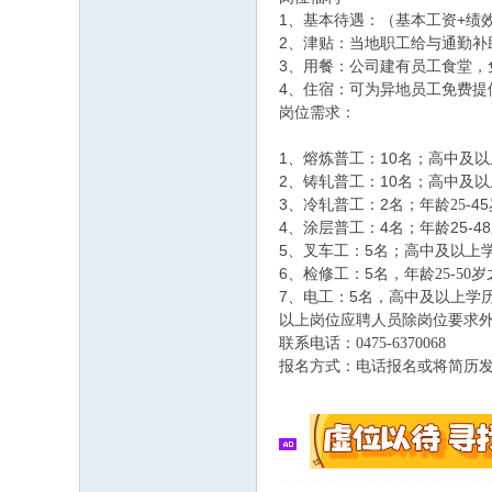
1、基本待遇：（基本工资+绩
2、津贴：当地职工给与通勤补
3、用餐：公司建有员工食堂，
4、住宿：可为异地员工免费提
岗位需求：
1、熔炼普工：10名；高中及以
2、铸轧普工：10名；高中及
3、冷轧普工：2名；
4
年龄
25-
4、涂层普工：4名；年龄25-
5、叉车工：5名；高中及以上学
6、检修工：5
名，年龄
25-5
7、电工：5名，高中及以上学历
以上岗位应聘人员除岗位要求
联系电话：
0475-6370068
报名方式：电话
报名或将简历