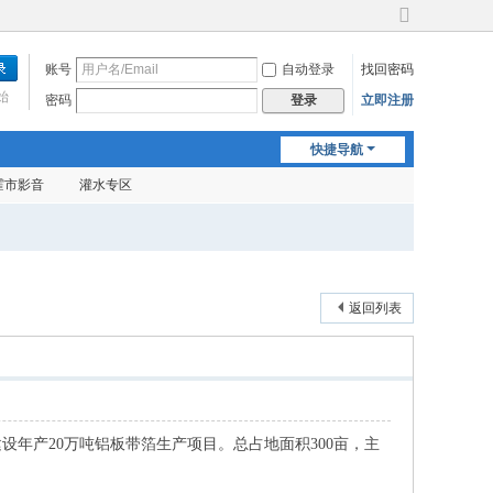
切
换
账号
自动登录
找回密码
到
宽
始
密码
立即注册
登录
版
快捷导航
霍市影音
灌水专区
返回列表
建设年产
20万吨铝板带箔生产项目。总占地面积300亩，主