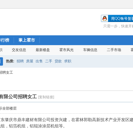
只需一步，快速开
排行榜
掌上霍市
职
交友信息
最新楼盘
霍市风光
车辆信息
二手市场
热搜:
招聘
房屋
出售
二手
贷款
求职
搜
招聘女工
索
有限公司招聘女工
[复制链接]
示全部楼层
广东肇庆市鼎丰建材有限公司投资兴建，在霍林郭勒高新技术产业开发区
。
机组，铝箔机组，铝辊涂涂层机组等