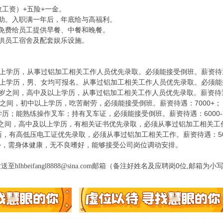
效工资）+五险+一金。
助。入职满一年后，年底给与高福利。
免费给员工提供早餐、中餐和晚餐。
供员工宿舍及配套娱乐设施。
上学历，从事过铝加工相关工作人员优先录取。必须能接受倒班。薪资待遇：6
以上学历，
。从事过铝加工相关工作人员优先录取。必须能接受
男、女均可报名
5岁之间，高中及以上学历，从事过铝加工相关工作人员优先录取。薪资待遇：5
48之间，初中以上学历，吃苦耐劳，必须能接受倒班。薪资待遇：7000+；
历；能熟练操作叉车；持有叉车证，必须能接受倒班。薪资待遇：6000-7
必须从事过铝加工相关工作。
0岁之间，高中及以上学历，有相关证书优先录取，
，有高低压电工证优先录取，必须从事过铝加工相关工作。薪资待遇：5000
外，需身体健康，无不良嗜好，能够接受公司岗位调动安排。
0
发送至
hlhbeifangl8888@sina.com邮箱（备注好姓名及应聘岗
位
,邮箱为小写