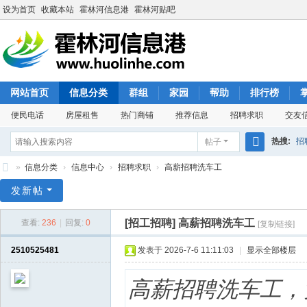
设为首页
收藏本站
霍林河信息港
霍林河贴吧
网站首页
信息分类
群组
家园
帮助
排行榜
便民电话
房屋租售
热门商铺
推荐信息
招聘求职
交友
热搜:
招
帖子
搜
»
信息分类
›
信息中心
›
招聘求职
›
高薪招聘洗车工
索
霍
发新帖
林
[招工招聘]
高薪招聘洗车工
查看:
236
|
回复:
0
[复制链接]
河
信
2510525481
发表于 2026-7-6 11:11:03
|
显示全部楼层
息
高薪招聘洗车工，
港