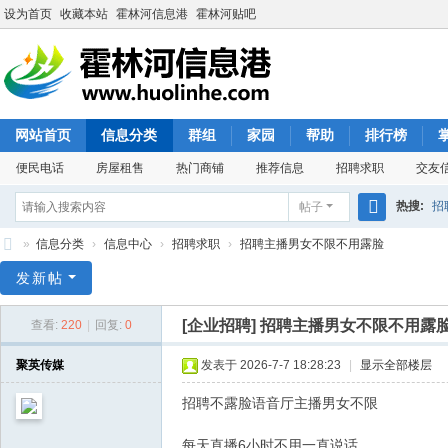
设为首页
收藏本站
霍林河信息港
霍林河贴吧
网站首页
信息分类
群组
家园
帮助
排行榜
便民电话
房屋租售
热门商铺
推荐信息
招聘求职
交友
热搜:
招
帖子
搜
»
信息分类
›
信息中心
›
招聘求职
›
招聘主播男女不限不用露脸
索
霍
发新帖
林
[企业招聘]
招聘主播男女不限不用露
查看:
220
|
回复:
0
河
信
聚英传媒
发表于 2026-7-7 18:28:23
|
显示全部楼层
息
招聘不露脸语音厅主播男女不限
港
每天直播6小时不用一直说话