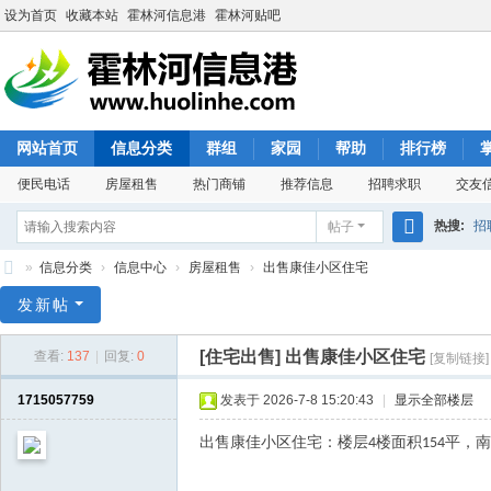
设为首页
收藏本站
霍林河信息港
霍林河贴吧
网站首页
信息分类
群组
家园
帮助
排行榜
便民电话
房屋租售
热门商铺
推荐信息
招聘求职
交友
热搜:
招
帖子
搜
»
信息分类
›
信息中心
›
房屋租售
›
出售康佳小区住宅
索
霍
发新帖
林
[住宅出售]
出售康佳小区住宅
查看:
137
|
回复:
0
[复制链接]
河
信
1715057759
发表于 2026-7-8 15:20:43
|
显示全部楼层
息
出售康佳小区住宅：楼层
楼面积
平，南
4
154
港